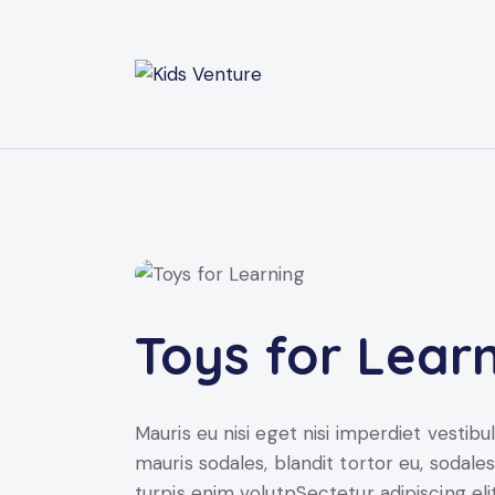
Toys for Lear
Mauris eu nisi eget nisi imperdiet vestib
mauris sodales, blandit tortor eu, sodales 
turpis enim volutpSectetur adipiscing eli