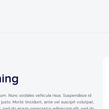
ning
ulum. Nunc sodales vehicula risus. Suspendisse id
justo. Morbi tincidunt, ante vel suscipit volutpat,
t, sed do eiusm onsectetur adipiscing elit, sed do